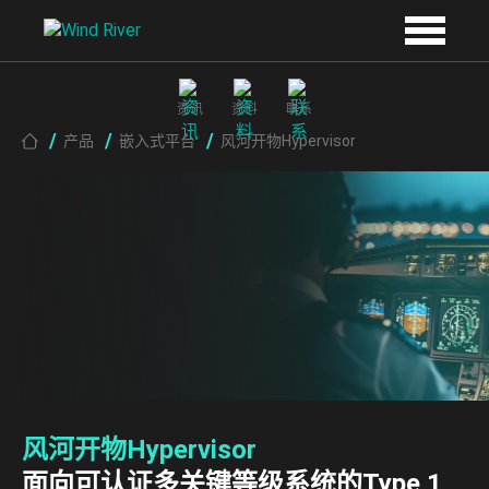
Skip to main content
资讯
资料
联系
Breadcrumb
产品
嵌入式平台
风河开物Hypervisor
风河开物Hypervisor
面向可认证多关键等级系统的Type 1