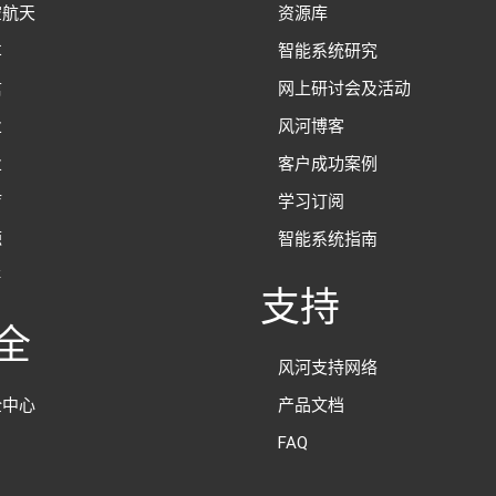
空航天
资源库
车
智能系统研究
信
网上研讨会及活动
业
风河博客
业
客户成功案例
疗
学习订阅
源
智能系统指南
售
支持
全
风河支持网络
全中心
产品文档
FAQ