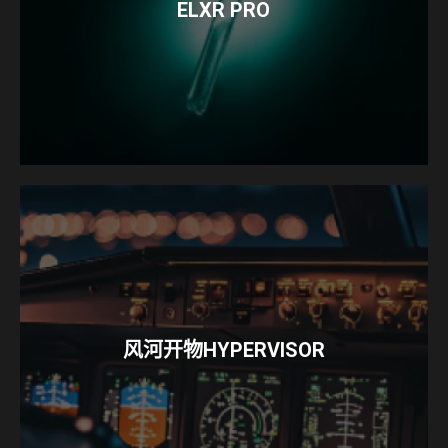
ELXR PRO
风河开物HYPERVISOR